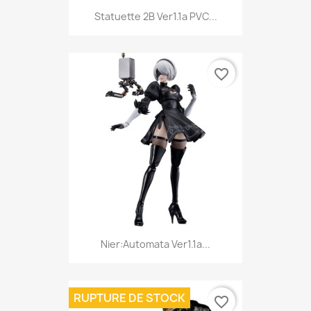
Statuette 2B Ver1.1a PVC...
favorite_border
Nier:Automata Ver1.1a...
RUPTURE DE STOCK
favorite_border