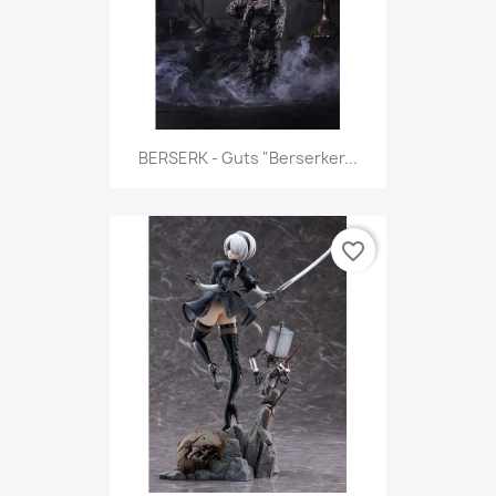
BERSERK - Guts "Berserker...
favorite_border