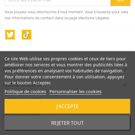
Vous pouvez vous désinscrire à tout moment. Vous trouverez pour cela
nos informations de contact dans la page Mentions Légales.
Twitter
TikTok
Ce site Web utilise ses propres cookies et ceux de tiers pour
améliorer nos services et vous montrer des publicités liées à
PRODUITS

vos préférences en analysant vos habitudes de navigation.
Pour donner votre consentement à son utilisation, appuyez
sur le bouton Accepter.
NOTRE SOCIÉTÉ

Politique de cookies
Personnaliser les cookies
VOTRE COMPTE

J'ACCEPTE
INFORMATIONS
keyboard_arrow_down
REJETER TOUT
© 2026 - Logiciel e-commerce par PrestaShop™