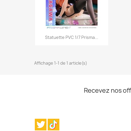
Aperçu rapide

Statuette PVC 1/7 Prisma...
Affichage 1-1 de 1 article(s)
Recevez nos off
Twitter
TikTok