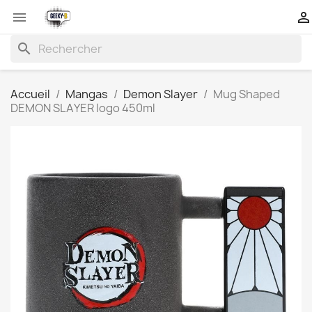


search
Accueil
Mangas
Demon Slayer
Mug Shaped
DEMON SLAYER logo 450ml