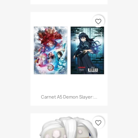
favorite_border
Carnet A5 Demon Slayer:...
favorite_border