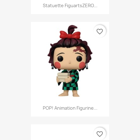
Statuette FiguartsZERO...
favorite_border
POP! Animation Figurine...
favorite_border