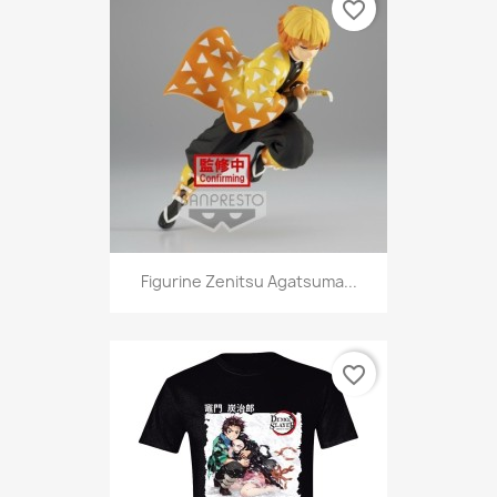
favorite_border
Figurine Zenitsu Agatsuma...
favorite_border