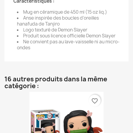
Caractéristiques :
Mug en céramique de 450 ml (15 oz liq.)
Anse inspirée des boucles d’oreilles
hanafuda de Tanjiro
Logo texturé de Demon Slayer
Produit sous licence officielle Demon Slayer
Ne convient pas au lave-vaisselle ni au micro-
ondes
16 autres produits dans la même
catégorie :
favorite_border