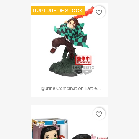
RUPTURE DE STOCK
favorite_border
Figurine Combination Battle...
favorite_border