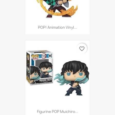
POP! Animation Vinyl...
favorite_border
Figurine POP Muichiro...