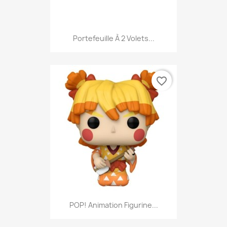
Portefeuille À 2 Volets...
favorite_border
POP! Animation Figurine...