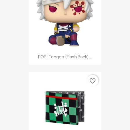
POP! Tengen (Flash Back)...
favorite_border