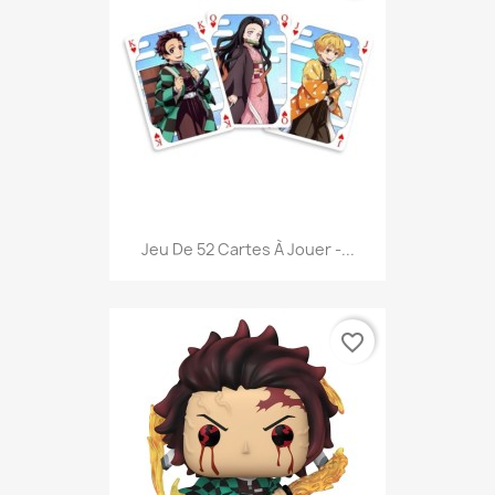
Jeu De 52 Cartes À Jouer -...
favorite_border