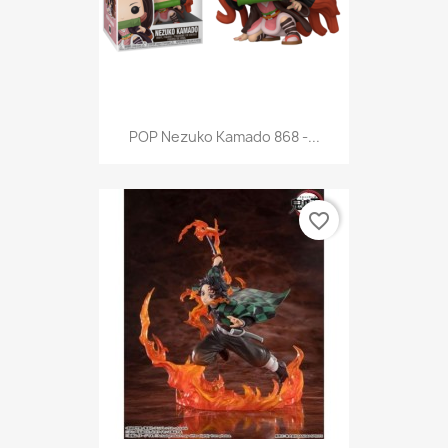
POP Nezuko Kamado 868 -...
favorite_border