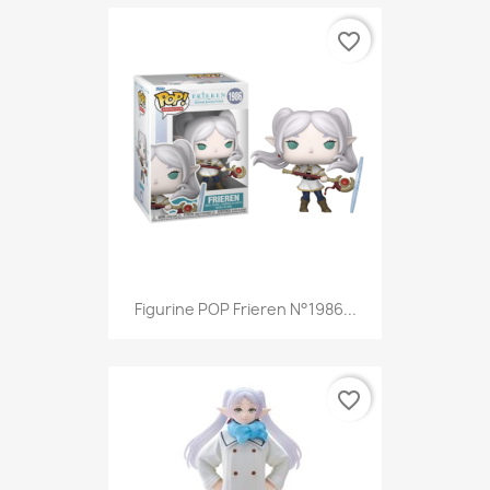
favorite_border
Figurine POP Frieren N°1986...
favorite_border