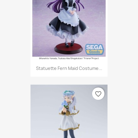
Statuette Fern Maid Costume...
favorite_border