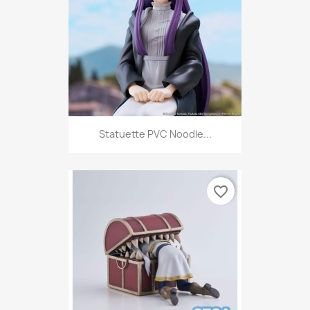
Statuette PVC Noodle...
favorite_border