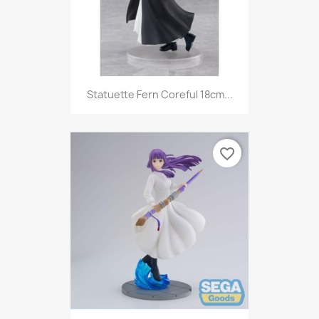
Statuette Fern Coreful 18cm...
favorite_border