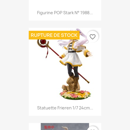
Figurine POP Stark N° 1988...
RUPTURE DE STOCK
favorite_border
Statuette Frieren 1/7 24cm...