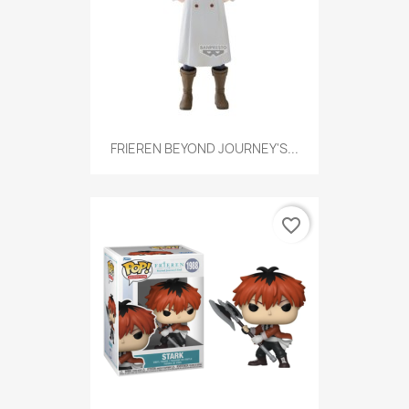
FRIEREN BEYOND JOURNEY'S...
favorite_border