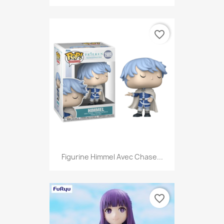
favorite_border
Figurine Himmel Avec Chase...
favorite_border