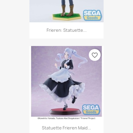
Frieren: Statuette...
favorite_border
Statuette Frieren Maid...