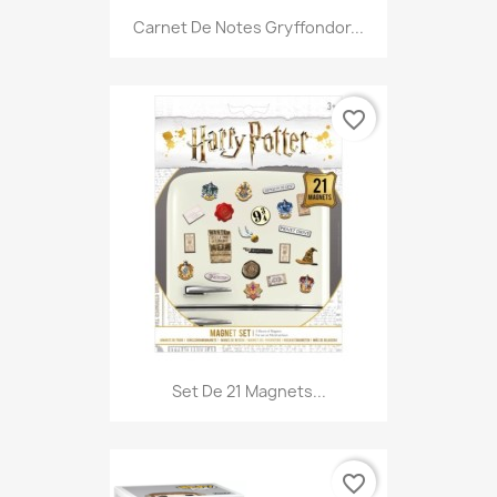
Carnet De Notes Gryffondor...
favorite_border
Set De 21 Magnets...
favorite_border