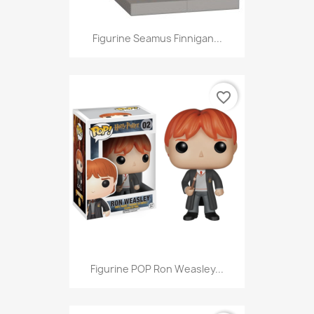
Figurine Seamus Finnigan...
favorite_border
Figurine POP Ron Weasley...