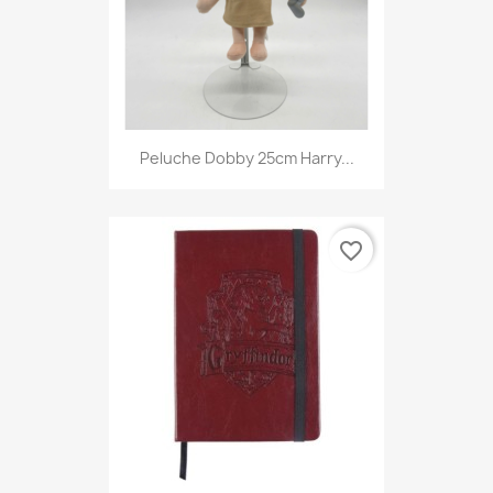
Peluche Dobby 25cm Harry...
favorite_border