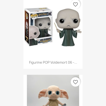
favorite_border
Figurine POP Voldemort 06 -...
favorite_border