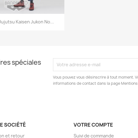
Aperçu rapide

Jujutsu Kaisen Jukon No...
res spéciales
Vous pouvez vous désinscrire à tout moment. V
informations de contact dans la page Mentions
E SOCIÉTÉ
VOTRE COMPTE
son et retour
Suivi de commande