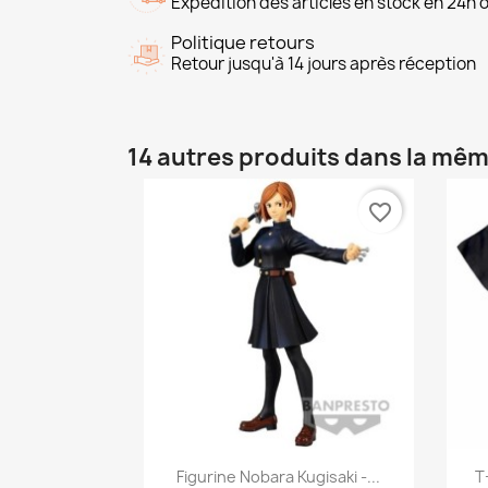
Expédition des articles en stock en 24h 
Politique retours
Retour jusqu'à 14 jours après réception
14 autres produits dans la mêm
favorite_border
Aperçu rapide

Figurine Nobara Kugisaki -...
T