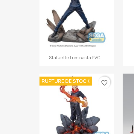
Aperçu rapide

Statuette Luminasta PVC...
RUPTURE DE STOCK
favorite_border