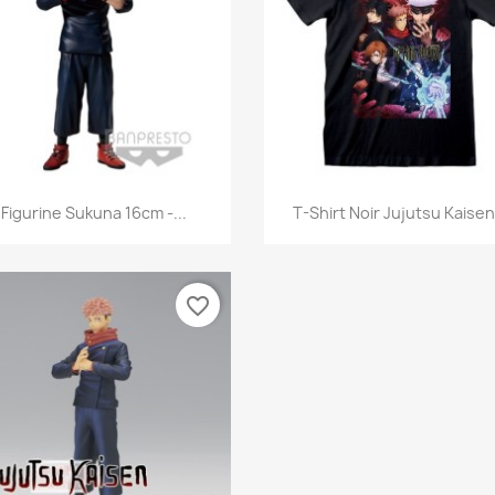
Aperçu rapide
Aperçu rapide


Figurine Sukuna 16cm -...
T-Shirt Noir Jujutsu Kaisen.
favorite_border