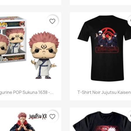
favorite_border
fa
Aperçu rapide
Aperçu rapide


igurine POP Sukuna 1638 -...
T-Shirt Noir Jujutsu Kaisen.
favorite_border
fa