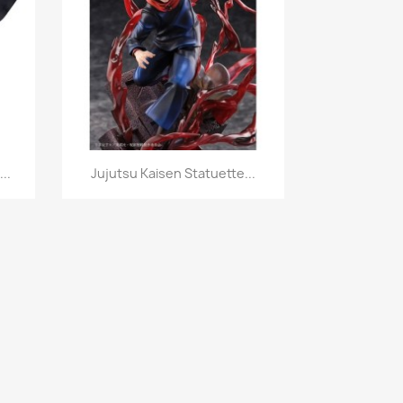
Aperçu rapide

..
Jujutsu Kaisen Statuette...