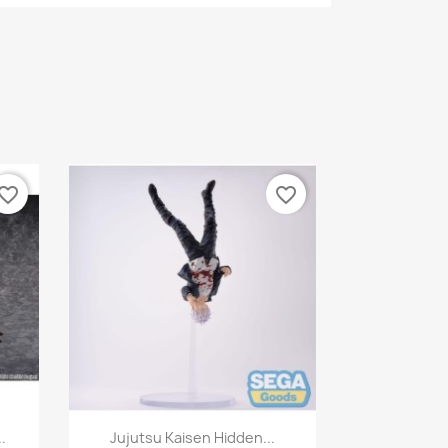
vorite_border
favorite_border
Aperçu rapide

.
Jujutsu Kaisen Hidden...