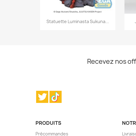
Aperçu rapide

Statuette Luminasta Sukuna...
Recevez nos off
Twitter
TikTok
PRODUITS
NOTR
Précommandes
Livrai