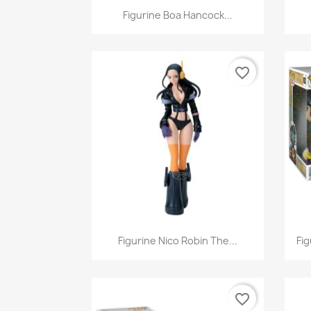
Aperçu rapide

Figurine Boa Hancock...
favorite_border
Aperçu rapide

Figurine Nico Robin The...
Fi
favorite_border