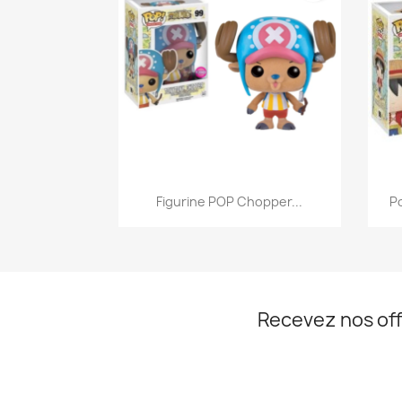
Aperçu rapide

Figurine POP Chopper...
Po
Recevez nos off