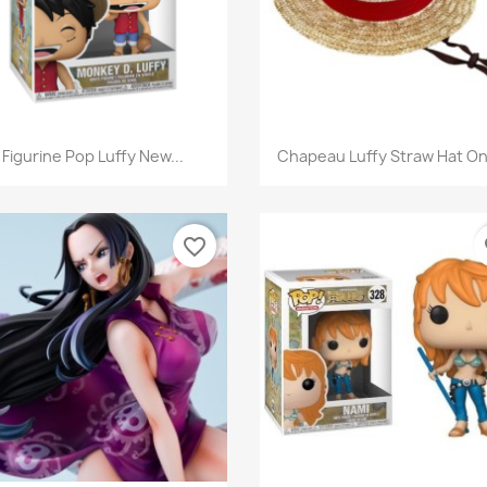
Aperçu rapide
Aperçu rapide


Figurine Pop Luffy New...
Chapeau Luffy Straw Hat On
favorite_border
fa