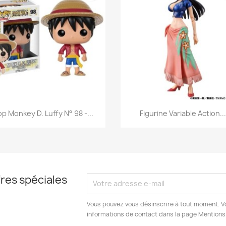
Aperçu rapide
Aperçu rapide


p Monkey D. Luffy N° 98 -...
Figurine Variable Action..
res spéciales
Vous pouvez vous désinscrire à tout moment. V
informations de contact dans la page Mentions