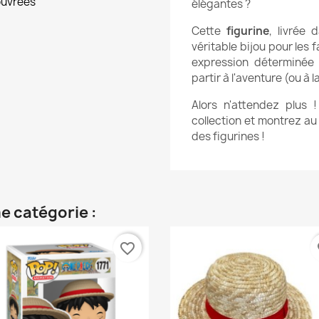
ouvrées
élégantes ?
Cette
figurine
, livrée 
véritable bijou pour les
expression déterminée
partir à l'aventure (ou à 
Alors n'attendez plus 
collection et montrez au
des figurines !
e catégorie :
favorite_border
fa