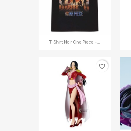
Aperçu rapide

T-Shirt Noir One Piece –...
favorite_border