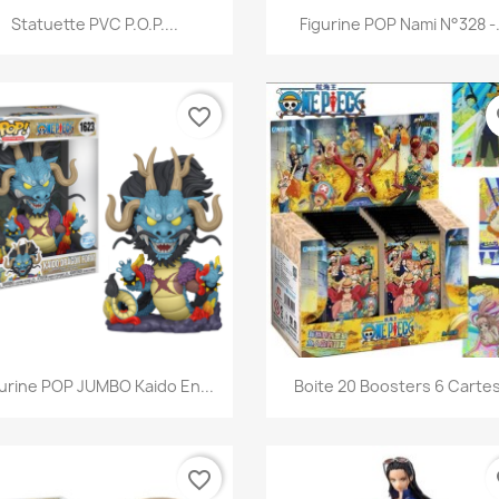
Aperçu rapide
Aperçu rapide


Statuette PVC P.O.P....
Figurine POP Nami N°328 -.
favorite_border
fa
Aperçu rapide
Aperçu rapide


gurine POP JUMBO Kaido En...
Boite 20 Boosters 6 Cartes
favorite_border
fa