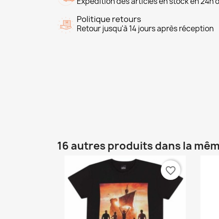
Expédition des articles en stock en 24h 
Politique retours
Retour jusqu'à 14 jours après réception
16 autres produits dans la mêm
favorite_border