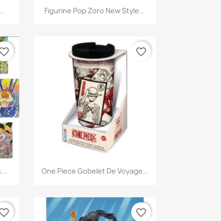
Aperçu rapide

..
Figurine Pop Zoro New Style...
vorite_border
favorite_border
Aperçu rapide

...
One Piece Gobelet De Voyage...
vorite_border
favorite_border