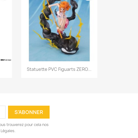
Aperçu rapide

.
Statuette PVC Figuarts ZERO...
ous trouverez pour cela nos
 Légales.