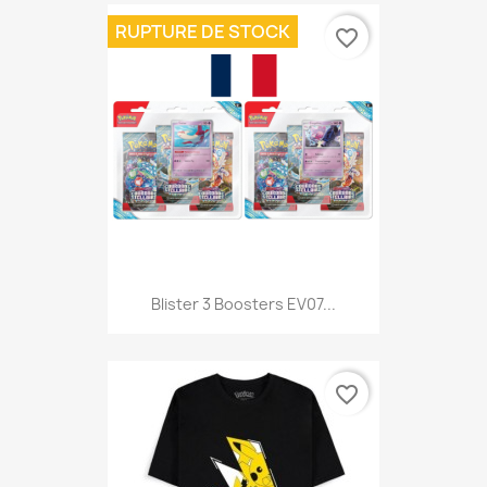
RUPTURE DE STOCK
favorite_border
Blister 3 Boosters EV07...
favorite_border