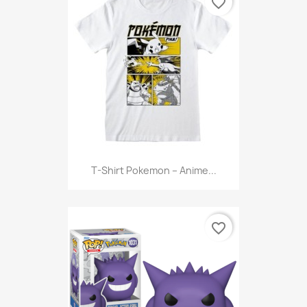
favorite_border
T-Shirt Pokemon – Anime...
favorite_border