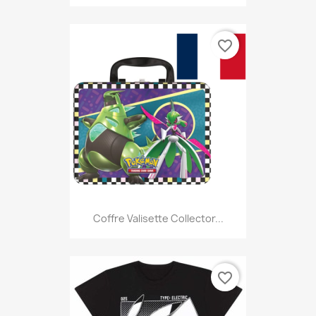
favorite_border
Coffre Valisette Collector...
favorite_border