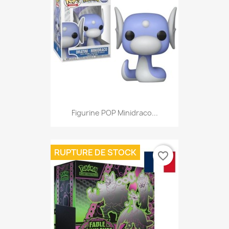
Figurine POP Minidraco...
RUPTURE DE STOCK
favorite_border