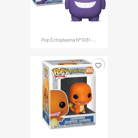
Pop Ectoplasma N°1031 -...
favorite_border