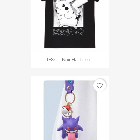
T-Shirt Noir Halftone...
favorite_border