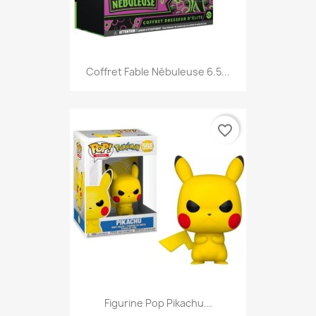
Coffret Fable Nébuleuse 6.5...
favorite_border
Figurine Pop Pikachu...