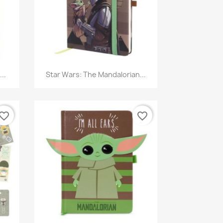
Aperçu rapide

..
Star Wars: The Mandalorian...
vorite_border
favorite_border