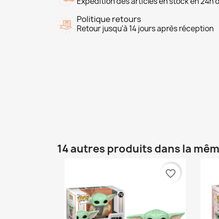
Expédition des articles en stock en 24h 
Politique retours
Retour jusqu'à 14 jours après réception
14 autres produits dans la mêm
favorite_border