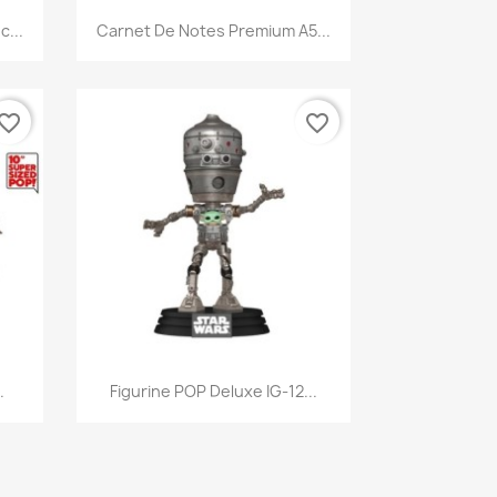
Aperçu rapide

...
Carnet De Notes Premium A5...
vorite_border
favorite_border
Aperçu rapide

.
Figurine POP Deluxe IG-12...