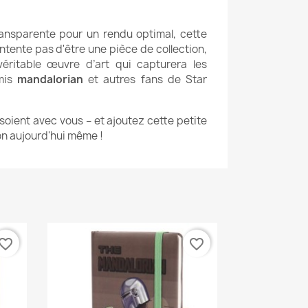
ansparente pour un rendu optimal, cette
tente pas d'être une pièce de collection,
véritable œuvre d’art qui capturera les
mis
mandalorian
et autres fans de Star
 soient avec vous – et ajoutez cette petite
ion aujourd'hui même !
vorite_border
favorite_border