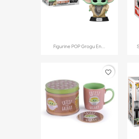
Aperçu rapide

Figurine POP Grogu En...
S
favorite_border