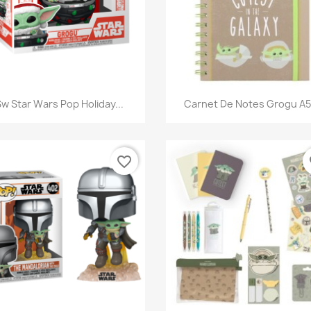
Aperçu rapide
Aperçu rapide


w Star Wars Pop Holiday...
Carnet De Notes Grogu A5.
favorite_border
fa