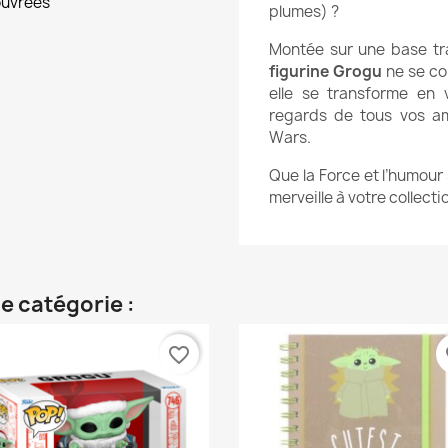
ouvrées
plumes) ?
Montée sur une base tr
figurine Grogu
ne se con
elle se transforme en 
regards de tous vos a
Wars.
Que la Force et l’humour
merveille à votre collect
e catégorie :
favorite_border
fa