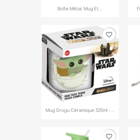
Aperçu rapide

Boîte Métal, Mug Et...
F
favorite_border
Aperçu rapide

Mug Grogu Céramique 325ml -...
favorite_border