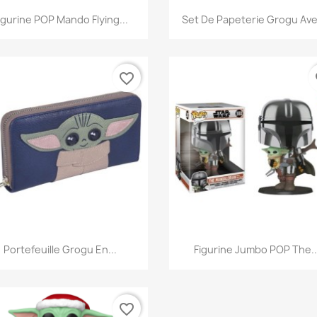
Aperçu rapide
Aperçu rapide


igurine POP Mando Flying...
Set De Papeterie Grogu Avec
favorite_border
fa
Aperçu rapide
Aperçu rapide


Portefeuille Grogu En...
Figurine Jumbo POP The..
favorite_border