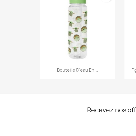
Aperçu rapide

Bouteille D'eau En...
Fi
Recevez nos off